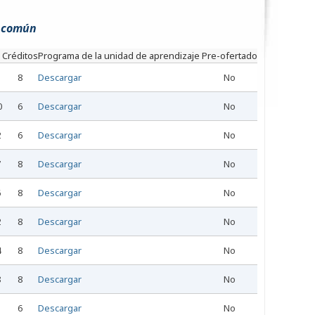
a común
e
Créditos
Programa de la unidad de aprendizaje
Pre-ofertado
5
8
Descargar
No
0
6
Descargar
No
2
6
Descargar
No
7
8
Descargar
No
6
8
Descargar
No
2
8
Descargar
No
4
8
Descargar
No
8
8
Descargar
No
3
6
Descargar
No