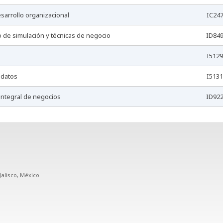
esarrollo organizacional
IC24
o de simulación y técnicas de negocio
ID84
I5129
e datos
I5131
 integral de negocios
ID92
Jalisco, México