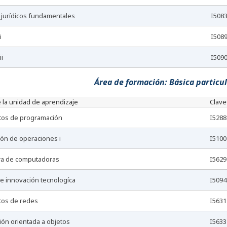
 jurídicos fundamentales
I508
i
I508
ii
I509
Área de formación: Básica particul
 la unidad de aprendizaje
Clave
tos de programación
I5288
ión de operaciones i
I5100
ura de computadoras
I5629
o e innovación tecnologíca
I5094
tos de redes
I5631
ión orientada a objetos
I5633