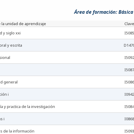
Área de formación: Básic
 la unidad de aprendizaje
Clav
d y siglo xxi
I508
oral y escrita
D147
esional
I509
I508
dad general
I508
ción i
I094
ía y practica de la investigación
I508
s i
I086
as de la información
I509