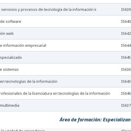
e servicios y procesos de tecnología de la información ii
I5639
 de software
I5640
ción web
I5642
de información empresarial
I5644
especializado
I5645
 de sistemas
I5636
 en tecnologías de la información
I5643
profesionales de la licenciatura en tecnologías de la información
I5646
o multimedia
I5637
Área de formación: Especializant