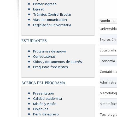
Primer ingreso
Egreso
Trámites Control Escolar
Vías de comunicación
nombre de
Legislación universitaria
universida
expresión 
ESTUDIANTES
ética prof
Programas de apoyo
Convocatorias
economia i
Sitios y documentos de interés
Preguntas frecuentes
contabili
administra
ACERCA DEL PROGRAMA
metodolog
Presentación
Calidad académica
matemática
Misión y visión
Objetivos
Perfil de egreso
tecnologí