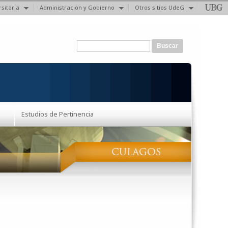
sitaria
Administración y Gobierno
Otros sitios UdeG
Formulario de búsqueda
Buscar
Estudios de Pertinencia