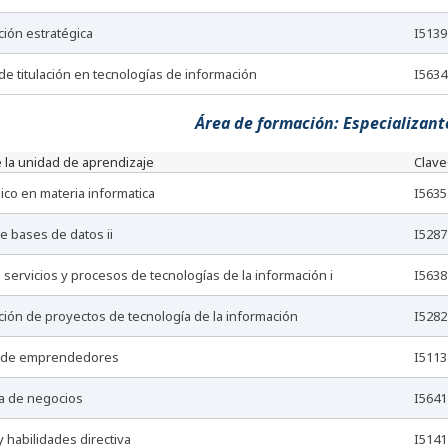
ación estratégica
I5139
 de titulación en tecnologías de información
I5634
Área de formación: Especializante
 la unidad de aprendizaje
Clave
idico en materia informatica
I5635
de bases de datos ii
I5287
e servicios y procesos de tecnologías de la información i
I5638
ación de proyectos de tecnología de la información
I5282
lo de emprendedores
I5113
ia de negocios
I5641
y habilidades directiva
I5141