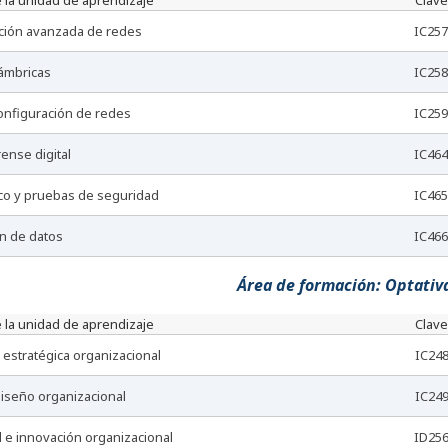
 la unidad de aprendizaje
Clave
ación avanzada de redes
IC257
lámbricas
IC258
configuración de redes
IC259
orense digital
IC464
ico y pruebas de seguridad
IC465
ón de datos
IC466
Área de formación: Optativ
 la unidad de aprendizaje
Clave
n estratégica organizacional
IC24
 diseño organizacional
IC24
ad e innovación organizacional
ID25