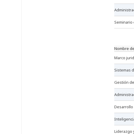
administr
seminario
nombre de
marco jur
sistemas 
gestión d
administr
desarrol
inteligenc
liderazgo 