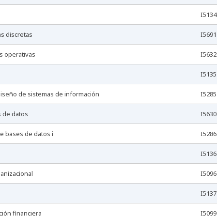
I5134
as discretas
I5691
as operativas
I5632
I5135
y diseño de sistemas de información
I5285
s de datos
I5630
de bases de datos i
I5286
I5136
ganizacional
I5096
I5137
ción financiera
I5099