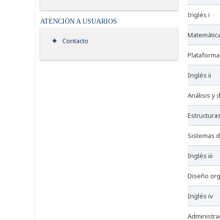
inglés i
ATENCIÓN A USUARIOS
matemátic
Contacto
plataform
inglés ii
análisis 
estructura
sistemas 
inglés iii
diseño or
inglés iv
administra