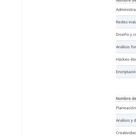
nombre de
administr
redes ina
diseño y 
análisis f
háckeo ét
encriptaci
nombre de
planeació
análisis y
creativid