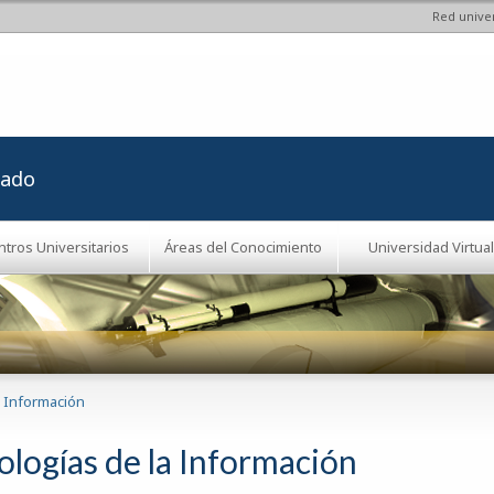
Red univer
Pasar al
contenido
principal
rado
ntros Universitarios
Áreas del Conocimiento
Universidad Virtual
a Información
ologías de la Información