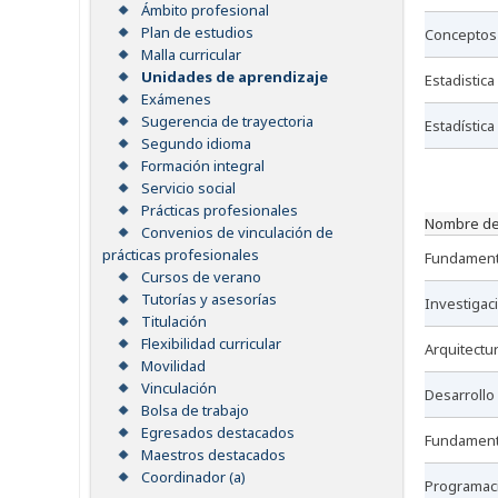
Ámbito profesional
Plan de estudios
conceptos
Malla curricular
Unidades de aprendizaje
estadistica 
Exámenes
Sugerencia de trayectoria
estadística 
Segundo idioma
Formación integral
Servicio social
Prácticas profesionales
nombre de
Convenios de vinculación de
prácticas profesionales
fundamen
Cursos de verano
Tutorías y asesorías
investigac
Titulación
Flexibilidad curricular
arquitect
Movilidad
Vinculación
desarroll
Bolsa de trabajo
Egresados destacados
fundamen
Maestros destacados
Coordinador (a)
programac