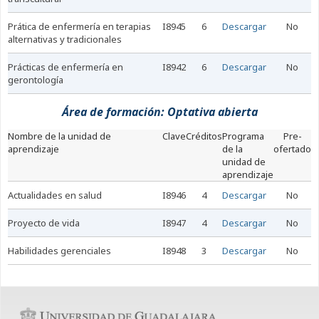
prática de enfermería en terapias
I8945
6
Descargar
No
alternativas y tradicionales
prácticas de enfermería en
I8942
6
Descargar
No
gerontología
Área de formación: Optativa abierta
nombre de la unidad de
Clave
Créditos
Programa
Pre-
aprendizaje
de la
ofertado
unidad de
aprendizaje
actualidades en salud
I8946
4
Descargar
No
proyecto de vida
I8947
4
Descargar
No
habilidades gerenciales
I8948
3
Descargar
No