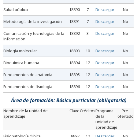
salud pública
I8890
7
Descargar
No
metodología de la investigación
I8891
7
Descargar
No
comunicación y tecnologías de la
I8892
3
Descargar
No
información
biología molecular
I8893
10
Descargar
No
bioquímica humana
I8894
12
Descargar
No
fundamentos de anatomía
I8895
12
Descargar
No
fundamentos de fisiología
I8896
12
Descargar
No
Área de formación: Básica particular (obligatoria)
nombre de la unidad de
Clave
Créditos
Programa
Pre-
aprendizaje
de la
ofertado
unidad de
aprendizaje
fisiopatología clínica
I8897
12
Descargar
No