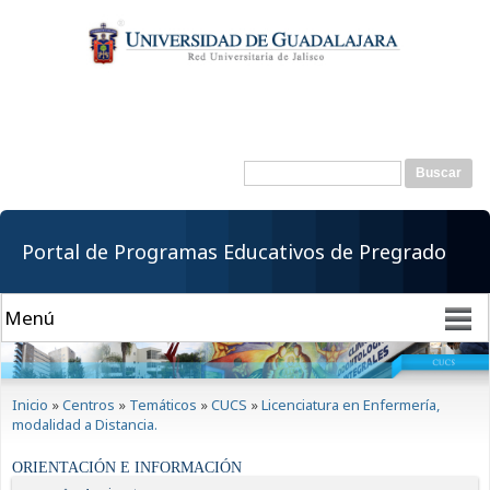
Pasar al
contenido
principal
Buscar
Formulario de
búsqueda
Portal de Programas Educativos de Pregrado
Se encuentra usted aquí
Inicio
»
Centros
»
Temáticos
»
CUCS
»
Licenciatura en Enfermería,
modalidad a Distancia.
ORIENTACIÓN E INFORMACIÓN