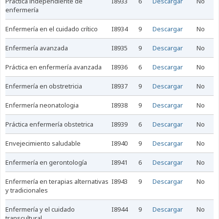
práctica independiente de
I8933
6
Descargar
No
enfermería
enfermería en el cuidado crítico
I8934
9
Descargar
No
enfermería avanzada
I8935
9
Descargar
No
práctica en enfermería avanzada
I8936
6
Descargar
No
enfermería en obstretricia
I8937
9
Descargar
No
enfermería neonatologia
I8938
9
Descargar
No
práctica enfermería obstetrica
I8939
6
Descargar
No
envejecimiento saludable
I8940
9
Descargar
No
enfermería en gerontología
I8941
6
Descargar
No
enfermería en terapias alternativas
I8943
9
Descargar
No
y tradicionales
enfermería y el cuidado
I8944
9
Descargar
No
transcultural