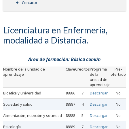
Contacto
Licenciatura en Enfermería,
modalidad a Distancia.
Área de formación: Básica común
nombre de la unidad de
Clave
Créditos
Programa
Pre-
aprendizaje
de la
ofertado
unidad de
aprendizaje
bioética y universidad
I8886
7
Descargar
No
sociedad y salud
I8887
4
Descargar
No
alimentación, nutrición y sociedad
I8888
5
Descargar
No
psicología
I8889
7
Descargar
No