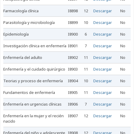
farmacología clínica
I8898
12
Descargar
No
parasitología y microbiología
I8899
10
Descargar
No
epidemiología
I8900
6
Descargar
No
investigación clínica en enfermería
I8901
7
Descargar
No
enfermería del adulto
I8902
11
Descargar
No
enfermería y el cuidado quirúrgico
I8903
11
Descargar
No
teorias y proceso de enfermería
I8904
10
Descargar
No
fundamentos de enfermería
I8905
11
Descargar
No
enfermería en urgencias clínicas
I8906
7
Descargar
No
enfermería en la mujer y el recién
I8907
12
Descargar
No
nacido
enfermería del niño y adolescente
I8908
12
Descargar
No