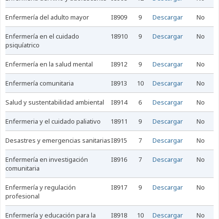
enfermería del adulto mayor
I8909
9
Descargar
No
enfermería en el cuidado
18910
9
Descargar
No
psiquíatrico
enfermería en la salud mental
I8912
9
Descargar
No
enfermería comunitaria
I8913
10
Descargar
No
salud y sustentabilidad ambiental
I8914
6
Descargar
No
enfermeria y el cuidado paliativo
18911
9
Descargar
No
desastres y emergencias sanitarias
I8915
7
Descargar
No
enfermería en investigación
I8916
7
Descargar
No
comunitaria
enfermería y regulación
I8917
9
Descargar
No
profesional
enfermería y educación para la
I8918
10
Descargar
No