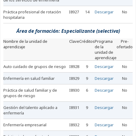
de los servicios de enfermería
práctica profesional de rotación
I8927
14
Descargar
No
hospitalaria
Área de formación: Especializante (selectiva)
nombre de la unidad de
Clave
Créditos
Programa
Pre-
aprendizaje
de la
ofertado
unidad de
aprendizaje
auto cuidado de grupos de riesgo
I8928
9
Descargar
No
enfermería en salud familiar
I8929
9
Descargar
No
práctica de salud familiar y de
I8930
6
Descargar
No
grupos de riesgo
gestión del talento aplicado a
I8931
9
Descargar
No
enfermería
enfermería empresarial
I8932
9
Descargar
No