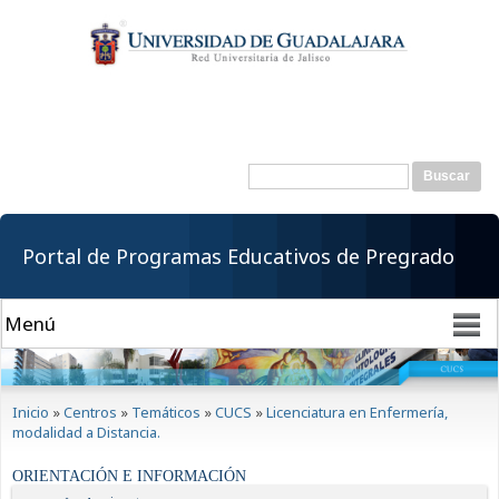
Pasar al
contenido
principal
Buscar
Formulario de
búsqueda
Portal de Programas Educativos de Pregrado
Se encuentra usted aquí
Inicio
»
Centros
»
Temáticos
»
CUCS
»
Licenciatura en Enfermería,
modalidad a Distancia.
ORIENTACIÓN E INFORMACIÓN