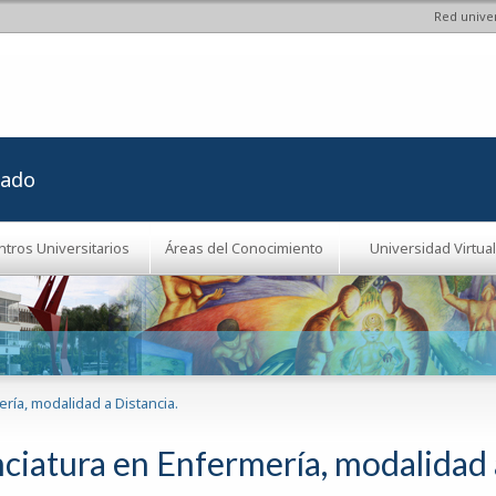
Red univer
Pasar al
contenido
principal
rado
ntros Universitarios
Áreas del Conocimiento
Universidad Virtual
ría, modalidad a Distancia.
nciatura en Enfermería, modalidad 