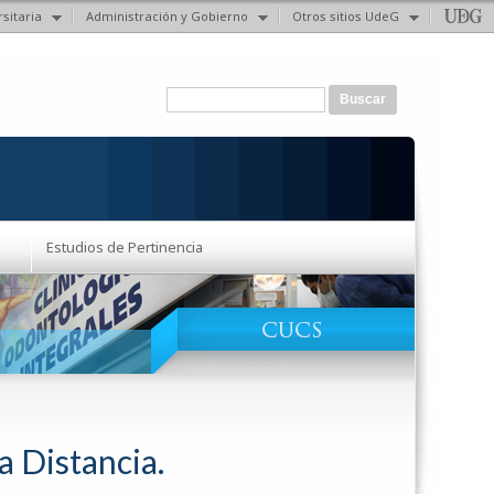
sitaria
Administración y Gobierno
Otros sitios UdeG
Formulario de búsqueda
Buscar
Estudios de Pertinencia
a Distancia.