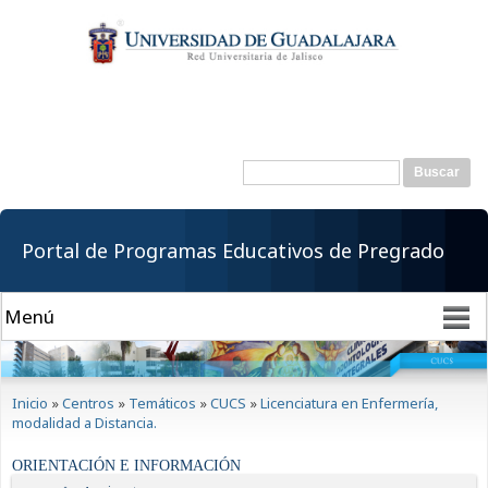
Pasar al
contenido
principal
Buscar
Formulario de
búsqueda
Portal de Programas Educativos de Pregrado
Se encuentra usted aquí
Inicio
»
Centros
»
Temáticos
»
CUCS
»
Licenciatura en Enfermería,
modalidad a Distancia.
ORIENTACIÓN E INFORMACIÓN