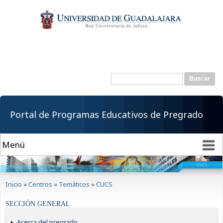
Pasar al
contenido
principal
Buscar
Formulario de
búsqueda
Portal de Programas Educativos de Pregrado
Se encuentra usted aquí
Inicio
»
Centros
»
Temáticos
»
CUCS
SECCIÓN GENERAL
Acerca del pregrado