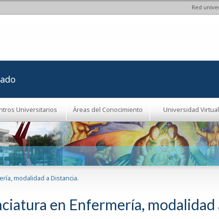
Red univer
Pasar al
contenido
principal
rado
ntros Universitarios
Áreas del Conocimiento
Universidad Virtual
ría, modalidad a Distancia.
nciatura en Enfermería, modalidad 