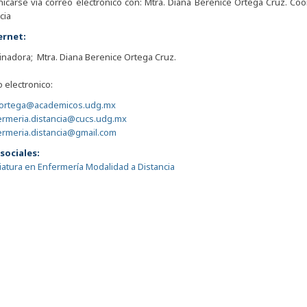
carse vía correo electrónico con: Mtra. Diana Berenice Ortega Cruz. Coo
cia
ernet:
nadora; Mtra. Diana Berenice Ortega Cruz.
 electronico:
.ortega@academicos.udg.mx
fermeria.distancia@cucs.udg.mx
ermeria.distancia@gmail.com
sociales:
iatura en Enfermería Modalidad a Distancia