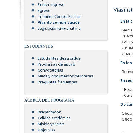
Primer ingreso
Vías ins
Egreso
Trámites Control Escolar
En la 
Vías de comunicación
Legislación universitaria
Sierr
Puerta
Col. 
ESTUDIANTES
C.P. 4
Guadal
Estudiantes destacados
En los
Programas de apoyo
Convocatorias
Reuni
Sitios y documentos de interés
En re
Preguntas frecuentes
- Reun
- Curs
ACERCA DEL PROGRAMA
De car
Presentación
Oficio
Calidad académica
Oficio
Misión y visión
Objetivos