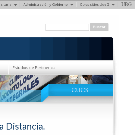
sitaria
Administración y Gobierno
Otros sitios UdeG
Formulario de búsqueda
Buscar
Estudios de Pertinencia
a Distancia.