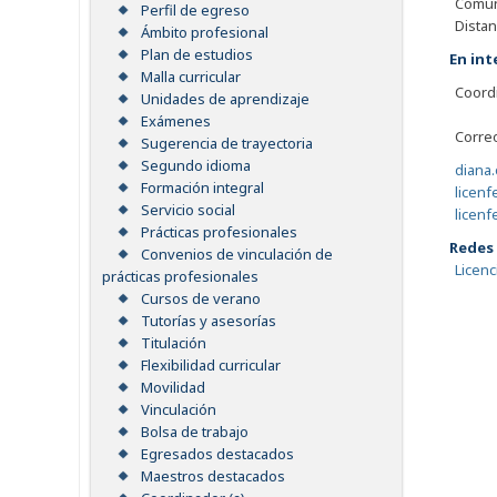
Comuni
Perfil de egreso
Distan
Ámbito profesional
Plan de estudios
En int
Malla curricular
Coordi
Unidades de aprendizaje
Exámenes
Correo
Sugerencia de trayectoria
Segundo idioma
diana
Formación integral
licen
Servicio social
licenf
Prácticas profesionales
Redes 
Convenios de vinculación de
Licenc
prácticas profesionales
Cursos de verano
Tutorías y asesorías
Titulación
Flexibilidad curricular
Movilidad
Vinculación
Bolsa de trabajo
Egresados destacados
Maestros destacados