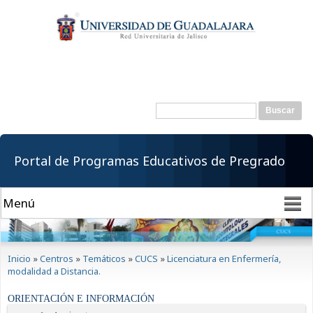
Pasar al
contenido
principal
Buscar
Formulario de
búsqueda
Portal de Programas Educativos de Pregrado
Se encuentra usted aquí
Inicio
»
Centros
»
Temáticos
»
CUCS
»
Licenciatura en Enfermería,
modalidad a Distancia.
ORIENTACIÓN E INFORMACIÓN