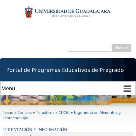
Pasar al
contenido
principal
Buscar
Formulario de
búsqueda
Portal de Programas Educativos de Pregrado
Se encuentra usted aquí
Inicio
»
Centros
»
Temáticos
»
CUCEI
»
Ingeniería en Alimentos y
Biotecnología
ORIENTACIÓN E INFORMACIÓN