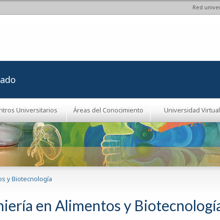
Red univer
Pasar al
contenido
principal
rado
ntros Universitarios
Áreas del Conocimiento
Universidad Virtual
os y Biotecnología
niería en Alimentos y Biotecnologí