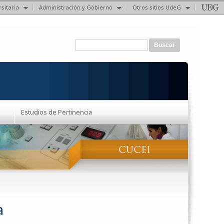
sitaria
Administración y Gobierno
Otros sitios UdeG
Formulario de búsqueda
Buscar
Estudios de Pertinencia
a