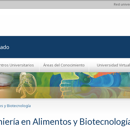
Red univer
Pasar al
contenido
principal
rado
ntros Universitarios
Áreas del Conocimiento
Universidad Virtual
os y Biotecnología
niería en Alimentos y Biotecnologí