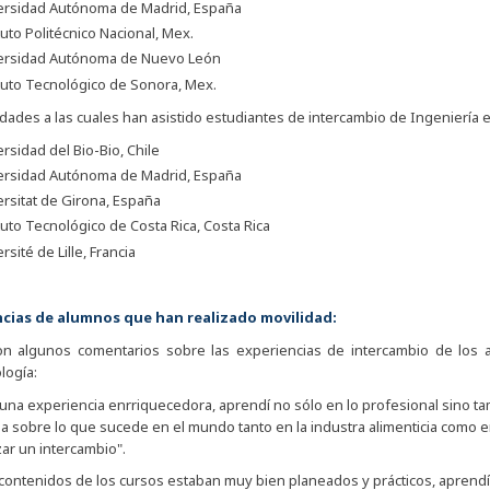
ersidad Autónoma de Madrid, España
tuto Politécnico Nacional, Mex.
ersidad Autónoma de Nuevo León
tuto Tecnológico de Sonora, Mex.
dades a las cuales han asistido estudiantes de intercambio de Ingeniería e
rsidad del Bio-Bio, Chile
ersidad Autónoma de Madrid, España
rsitat de Girona, España
tuto Tecnológico de Costa Rica, Costa Rica
rsité de Lille, Francia
ncias de alumnos que han realizado movilidad:
on algunos comentarios sobre las experiencias de intercambio de los a
logía:
una experiencia enrriquecedora, aprendí no sólo en lo profesional sino t
a sobre lo que sucede en el mundo tanto en la industra alimenticia como e
zar un intercambio".
contenidos de los cursos estaban muy bien planeados y prácticos, aprendí