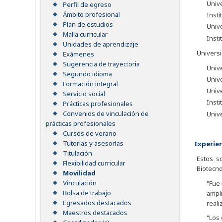
Univ
Perfil de egreso
Ámbito profesional
Insti
Plan de estudios
Univ
Malla curricular
Insti
Unidades de aprendizaje
Universi
Exámenes
Sugerencia de trayectoria
Unive
Segundo idioma
Univ
Formación integral
Unive
Servicio social
Insti
Prácticas profesionales
Convenios de vinculación de
Unive
prácticas profesionales
Cursos de verano
Tutorías y asesorías
Experie
Titulación
Estos s
Flexibilidad curricular
Biotecno
Movilidad
Vinculación
"Fue 
Bolsa de trabajo
ampli
Egresados destacados
reali
Maestros destacados
"Los 