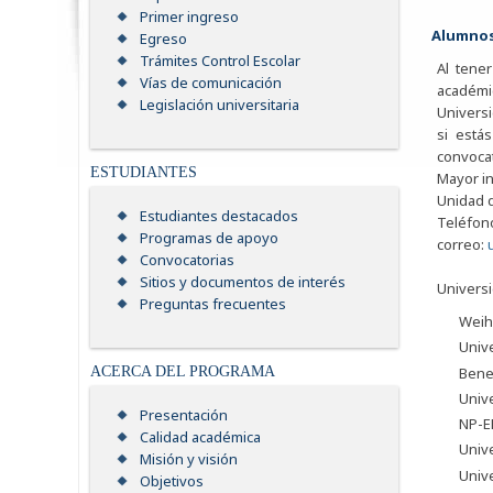
Primer ingreso
Alumnos
Egreso
Trámites Control Escolar
Al tene
Vías de comunicación
académic
Legislación universitaria
Universi
si está
convocat
ESTUDIANTES
Mayor i
Unidad d
Estudiantes destacados
Teléfon
Programas de apoyo
correo:
Convocatorias
Sitios y documentos de interés
Universi
Preguntas frecuentes
Weihe
Univ
Bene
ACERCA DEL PROGRAMA
Univ
Presentación
NP-EN
Calidad académica
Univ
Misión y visión
Univ
Objetivos