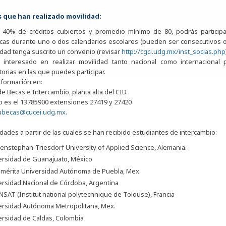
 que han realizado movilidad:
r 40% de créditos cubiertos y promedio mínimo de 80, podrás participa
as durante uno o dos calendarios escolares (pueden ser consecutivos o n
dad tenga suscrito un convenio (revisar
http://cgci.udg.mx/inst_socias.php
s interesado en realizar movilidad tanto nacional como internaciona
orias en las que puedes participar.
nformación en:
e Becas e Intercambio, planta alta del CID.
o es el 13785900 extensiones 27419 y 27420
ubecas@cucei.udg.mx
.
dades a partir de las cuales se han recibido estudiantes de intercambio:
nstephan-Triesdorf University of Applied Science, Alemania.
ersidad de Guanajuato, México
mérita Universidad Autónoma de Puebla, Mex.
ersidad Nacional de Córdoba, Argentina
SAT (Institut national polytechnique de Tolouse), Francia
ersidad Autónoma Metropolitana, Mex.
ersidad de Caldas, Colombia