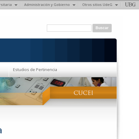
sitaria
Administración y Gobierno
Otros sitios UdeG
Formulario de búsqueda
Buscar
Estudios de Pertinencia
a