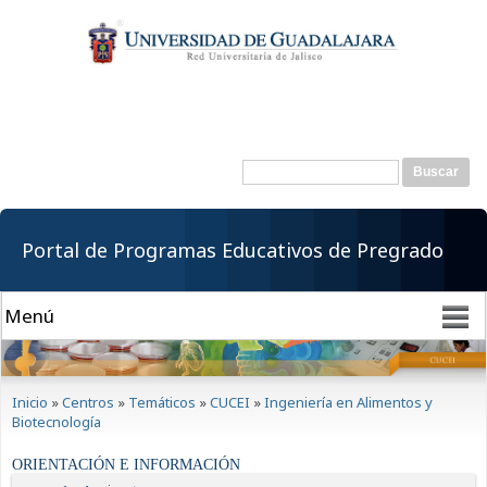
Pasar al
contenido
principal
Buscar
Formulario de
búsqueda
Portal de Programas Educativos de Pregrado
Se encuentra usted aquí
Inicio
»
Centros
»
Temáticos
»
CUCEI
»
Ingeniería en Alimentos y
Biotecnología
ORIENTACIÓN E INFORMACIÓN