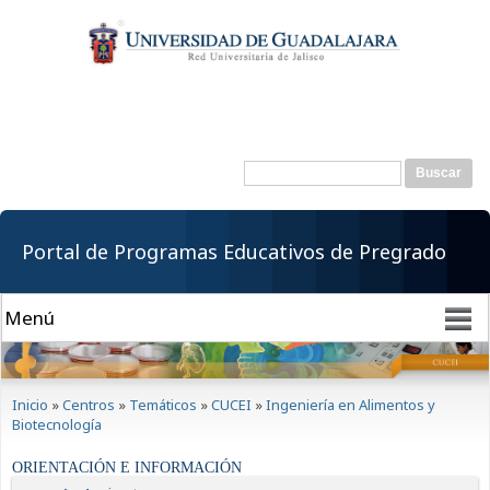
Pasar al
contenido
principal
Buscar
Formulario de
búsqueda
Portal de Programas Educativos de Pregrado
Se encuentra usted aquí
Inicio
»
Centros
»
Temáticos
»
CUCEI
»
Ingeniería en Alimentos y
Biotecnología
ORIENTACIÓN E INFORMACIÓN