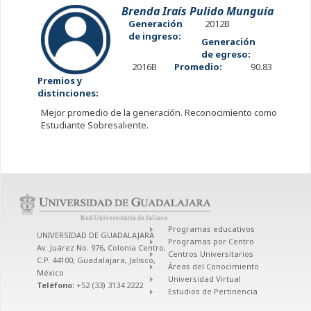
Brenda Iraís Pulido Munguía
Generación
2012B
de ingreso:
Generación
de egreso:
2016B
Promedio:
90.83
Premios y
distinciones:
Mejor promedio de la generación. Reconocimiento como
Estudiante Sobresaliente.
Programas educativos
UNIVERSIDAD DE GUADALAJARA
Programas por Centro
Av. Juárez No. 976, Colonia Centro,
Centros Universitarios
C.P. 44100, Guadalajara, Jalisco,
Áreas del Conocimiento
México
Universidad Virtual
Teléfono:
+52 (33) 3134 2222
Estudios de Pertinencia