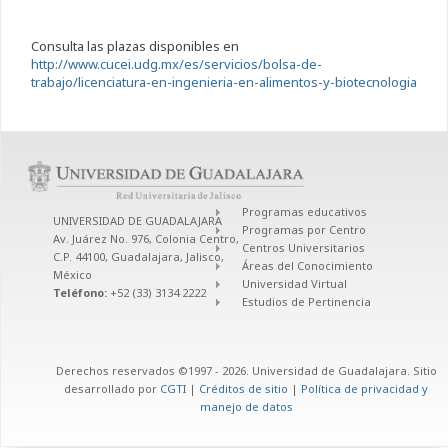
Consulta las plazas disponibles en
http://www.cucei.udg.mx/es/servicios/bolsa-de-
trabajo/licenciatura-en-ingenieria-en-alimentos-y-biotecnologia
Programas educativos
UNIVERSIDAD DE GUADALAJARA
Programas por Centro
Av. Juárez No. 976, Colonia Centro,
Centros Universitarios
C.P. 44100, Guadalajara, Jalisco,
Áreas del Conocimiento
México
Universidad Virtual
Teléfono:
+52 (33) 3134 2222
Estudios de Pertinencia
Derechos reservados ©1997 - 2026. Universidad de Guadalajara. Sitio
desarrollado por
CGTI
|
Créditos de sitio
|
Política de privacidad y
manejo de datos