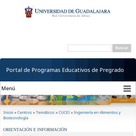
Pasar al
contenido
principal
Buscar
Formulario de
búsqueda
Portal de Programas Educativos de Pregrado
Se encuentra usted aquí
Inicio
»
Centros
»
Temáticos
»
CUCEI
»
Ingeniería en Alimentos y
Biotecnología
ORIENTACIÓN E INFORMACIÓN