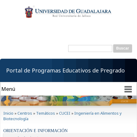
Pasar al
contenido
principal
Buscar
Formulario de
búsqueda
Portal de Programas Educativos de Pregrado
Se encuentra usted aquí
Inicio
»
Centros
»
Temáticos
»
CUCEI
»
Ingeniería en Alimentos y
Biotecnología
ORIENTACIÓN E INFORMACIÓN