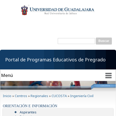
Pasar al
contenido
principal
Buscar
Formulario de
búsqueda
Portal de Programas Educativos de Pregrado
Se encuentra usted aquí
Inicio
»
Centros
»
Regionales
»
CUCOSTA
»
Ingeniería Civil
ORIENTACIÓN E INFORMACIÓN
Aspirantes