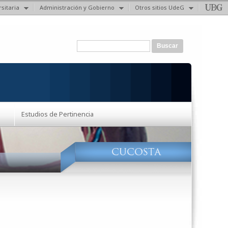
sitaria
Administración y Gobierno
Otros sitios UdeG
Formulario de búsqueda
Buscar
Estudios de Pertinencia