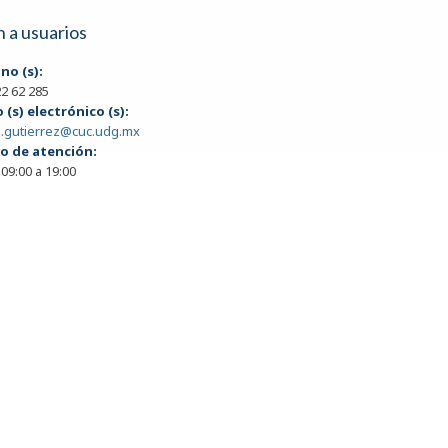
 a usuarios
no (s):
22 62 285
 (s) electrónico (s):
a.gutierrez@cuc.udg.mx
o de atención:
 09:00 a 19:00