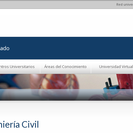
Red univer
Pasar al
contenido
principal
rado
ntros Universitarios
Áreas del Conocimiento
Universidad Virtual
iería Civil