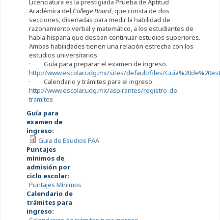
Licenciatura es la prestigiada Prueba de Aptitud
Académica del
College Board
, que consta de dos
secciones, diseñadas para medir la habilidad de
razonamiento verbal y matemático, a los estudiantes de
habla hispana que desean continuar estudios superiores.
Ambas habilidades tienen una relación estrecha con los
estudios universitarios.
· Guía para preparar el examen de ingreso.
http://www.escolar.udg.mx/sites/default/files/Guia%20de%20es
· Calendario y trámites para el ingreso.
http://www.escolar.udg.mx/aspirantes/registro-de-
tramites
Guía para
examen de
ingreso:
Guia de Esudios PAA
Puntajes
mínimos de
admisión por
ciclo escolar:
Puntajes Minimos
Calendario de
trámites para
ingreso: