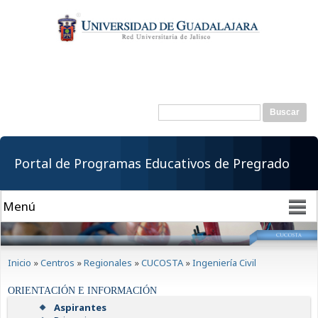
Pasar al
contenido
principal
Buscar
Formulario de
búsqueda
Portal de Programas Educativos de Pregrado
Se encuentra usted aquí
Inicio
»
Centros
»
Regionales
»
CUCOSTA
»
Ingeniería Civil
ORIENTACIÓN E INFORMACIÓN
Aspirantes