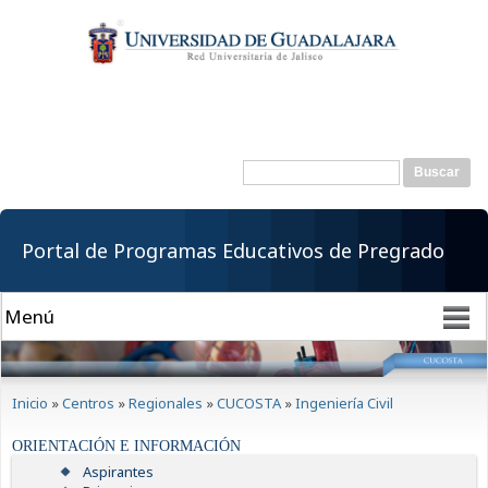
Pasar al
contenido
principal
Buscar
Formulario de
búsqueda
Portal de Programas Educativos de Pregrado
Se encuentra usted aquí
Inicio
»
Centros
»
Regionales
»
CUCOSTA
»
Ingeniería Civil
ORIENTACIÓN E INFORMACIÓN
Aspirantes