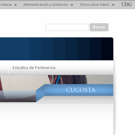
sitaria
Administración y Gobierno
Otros sitios UdeG
Formulario de búsqueda
Buscar
Estudios de Pertinencia