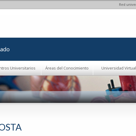
Red univer
Pasar al
contenido
principal
rado
ntros Universitarios
Áreas del Conocimiento
Universidad Virtual
OSTA