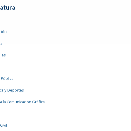
iatura
ción
ra
ales
 Pública
ica y Deportes
a la Comunicación Gráfica
a
Civil