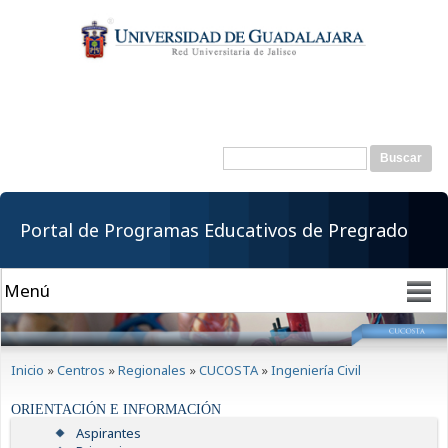
Pasar al
contenido
principal
Buscar
Formulario de
búsqueda
Portal de Programas Educativos de Pregrado
Se encuentra usted aquí
Inicio
»
Centros
»
Regionales
»
CUCOSTA
»
Ingeniería Civil
ORIENTACIÓN E INFORMACIÓN
Aspirantes