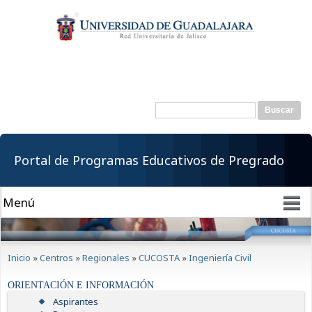
Pasar al
contenido
principal
Buscar
Formulario de
búsqueda
Portal de Programas Educativos de Pregrado
Se encuentra usted aquí
Inicio
»
Centros
»
Regionales
»
CUCOSTA
»
Ingeniería Civil
ORIENTACIÓN E INFORMACIÓN
Aspirantes