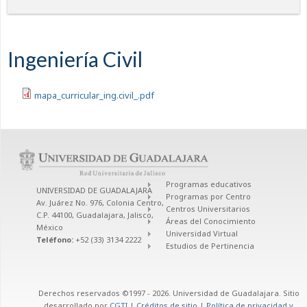
Ingeniería Civil
mapa_curricular_ing.civil_.pdf
Programas educativos
UNIVERSIDAD DE GUADALAJARA
Programas por Centro
Av. Juárez No. 976, Colonia Centro,
Centros Universitarios
C.P. 44100, Guadalajara, Jalisco,
Áreas del Conocimiento
México
Universidad Virtual
Teléfono:
+52 (33) 3134 2222
Estudios de Pertinencia
Derechos reservados ©1997 - 2026. Universidad de Guadalajara. Sitio
desarrollado por
CGTI
|
Créditos de sitio
|
Política de privacidad y