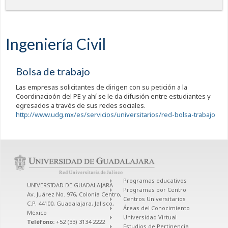
Ingeniería Civil
Bolsa de trabajo
Las empresas solicitantes de dirigen con su petición a la
Coordinacioón del PE y ahí se le da difusión entre estudiantes y
egresados a través de sus redes sociales.
http://www.udg.mx/es/servicios/universitarios/red-bolsa-trabajo
Programas educativos
UNIVERSIDAD DE GUADALAJARA
Programas por Centro
Av. Juárez No. 976, Colonia Centro,
Centros Universitarios
C.P. 44100, Guadalajara, Jalisco,
Áreas del Conocimiento
México
Universidad Virtual
Teléfono:
+52 (33) 3134 2222
Estudios de Pertinencia