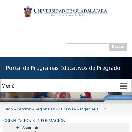
Pasar al
contenido
principal
Buscar
Formulario de
búsqueda
Portal de Programas Educativos de Pregrado
Se encuentra usted aquí
Inicio
»
Centros
»
Regionales
»
CUCOSTA
»
Ingeniería Civil
ORIENTACIÓN E INFORMACIÓN
Aspirantes