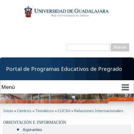
Pasar al
contenido
principal
Buscar
Formulario de
búsqueda
Portal de Programas Educativos de Pregrado
Se encuentra usted aquí
Inicio
»
Centros
»
Temáticos
»
CUCSH
»
Relaciones Internacionales
ORIENTACIÓN E INFORMACIÓN
Aspirantes