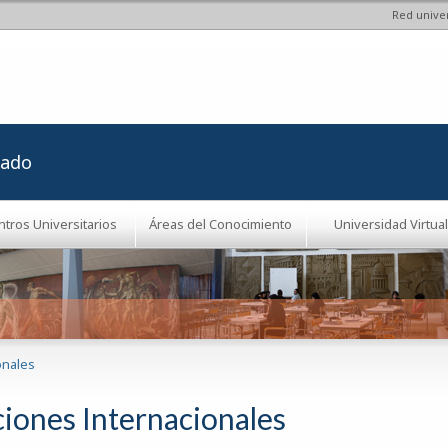
Red univer
Pasar al
contenido
principal
rado
ntros Universitarios
Áreas del Conocimiento
Universidad Virtual
onales
ciones Internacionales