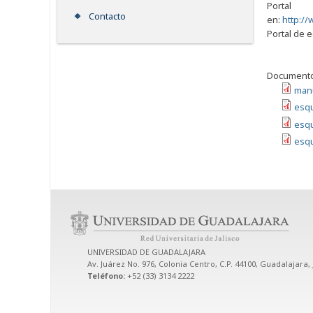
Porta
Contacto
en:
http:/
Portal de 
Documento
manu
esq
esq
esqu
UNIVERSIDAD DE GUADALAJARA
Av. Juárez No. 976, Colonia Centro, C.P. 44100, Guadalajara, 
Teléfono:
+52 (33) 3134 2222