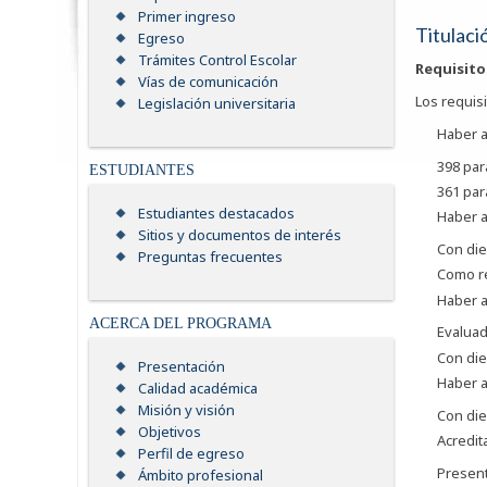
Primer ingreso
Titulaci
Egreso
Trámites Control Escolar
Requisito
Vías de comunicación
Los requisi
Legislación universitaria
Haber a
398 par
ESTUDIANTES
361 par
Estudiantes destacados
Haber a
Sitios y documentos de interés
Con die
Preguntas frecuentes
Como re
Haber a
ACERCA DEL PROGRAMA
Evaluad
Con die
Presentación
Haber a
Calidad académica
Misión y visión
Con die
Objetivos
Acredit
Perfil de egreso
Present
Ámbito profesional