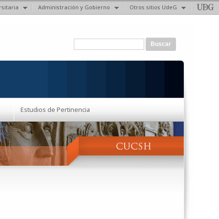
sitaria
Administración y Gobierno
Otros sitios UdeG
Formulario de búsqueda
Buscar
Estudios de Pertinencia