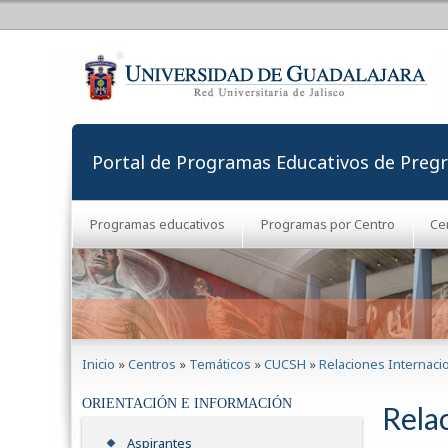
Portal de Programas Educativos de Preg
Programas educativos
Programas por Centro
Ce
Se encuentra usted aquí
Inicio
»
Centros
»
Temáticos
»
CUCSH
»
Relaciones Internaci
ORIENTACIÓN E INFORMACIÓN
Rela
Aspirantes