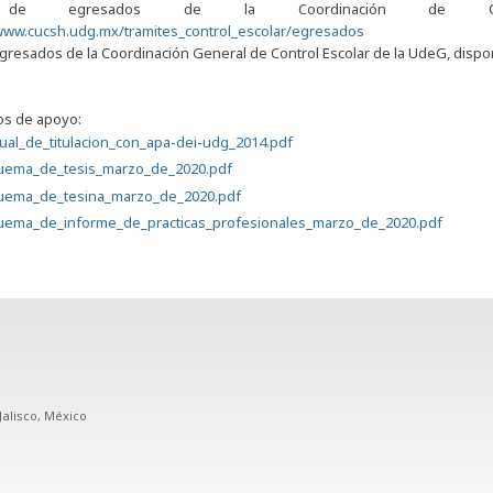
l de egresados de la Coordinación de Cont
/www.cucsh.udg.mx/tramites_control_escolar/egresados
egresados de la Coordinación General de Control Escolar de la UdeG, dispo
s de apoyo:
al_de_titulacion_con_apa-dei-udg_2014.pdf
uema_de_tesis_marzo_de_2020.pdf
uema_de_tesina_marzo_de_2020.pdf
ema_de_informe_de_practicas_profesionales_marzo_de_2020.pdf
Jalisco, México