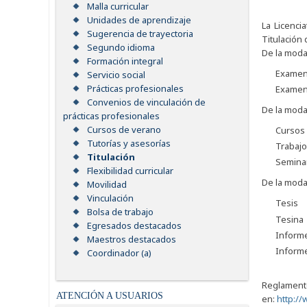
Malla curricular
Unidades de aprendizaje
La Licenci
Sugerencia de trayectoria
Titulación 
Segundo idioma
De la moda
Formación integral
Examen 
Servicio social
Prácticas profesionales
Examen 
Convenios de vinculación de
De la moda
prácticas profesionales
Cursos de verano
Cursos 
Tutorías y asesorías
Trabajo
Titulación
Seminar
Flexibilidad curricular
De la modal
Movilidad
Vinculación
Tesis
Bolsa de trabajo
Tesina
Egresados destacados
Informe
Maestros destacados
Informe
Coordinador (a)
Regla
ATENCIÓN A USUARIOS
en:
http:/