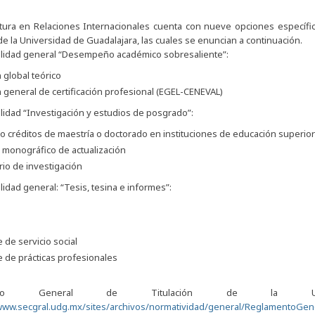
atura en Relaciones Internacionales cuenta con nueve opciones específi
de la Universidad de Guadalajara, las cuales se enuncian a continuación.
lidad general “Desempeño académico sobresaliente”:
global teórico
general de certificación profesional (EGEL-CENEVAL)
lidad “Investigación y estudios de posgrado”:
o créditos de maestría o doctorado en instituciones de educación superior
 monográfico de actualización
io de investigación
idad general: “Tesis, tesina e informes”:
 de servicio social
 de prácticas profesionales
mento General de Titulación de la Unive
/www.secgral.udg.mx/sites/archivos/normatividad/general/ReglamentoGene