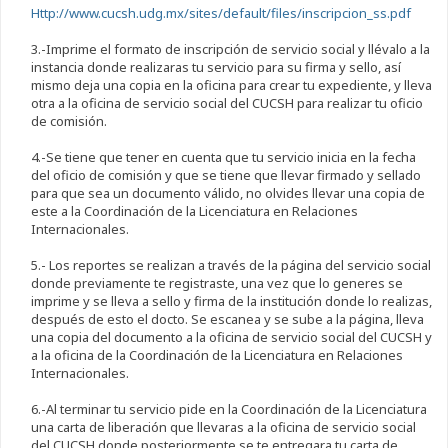
Http://www.cucsh.udg.mx/sites/default/files/inscripcion_ss.pdf
3.-Imprime el formato de inscripción de servicio social y llévalo a la
instancia donde realizaras tu servicio para su firma y sello, así
mismo deja una copia en la oficina para crear tu expediente, y lleva
otra a la oficina de servicio social del CUCSH para realizar tu oficio
de comisión.
4.-Se tiene que tener en cuenta que tu servicio inicia en la fecha
del oficio de comisión y que se tiene que llevar firmado y sellado
para que sea un documento válido, no olvides llevar una copia de
este a la Coordinación de la Licenciatura en Relaciones
Internacionales.
5.- Los reportes se realizan a través de la página del servicio social
donde previamente te registraste, una vez que lo generes se
imprime y se lleva a sello y firma de la institución donde lo realizas,
después de esto el docto. Se escanea y se sube a la página, lleva
una copia del documento a la oficina de servicio social del CUCSH y
a la oficina de la Coordinación de la Licenciatura en Relaciones
Internacionales.
6.-Al terminar tu servicio pide en la Coordinación de la Licenciatura
una carta de liberación que llevaras a la oficina de servicio social
del CUCSH donde posteriormente se te entregara tu carta de