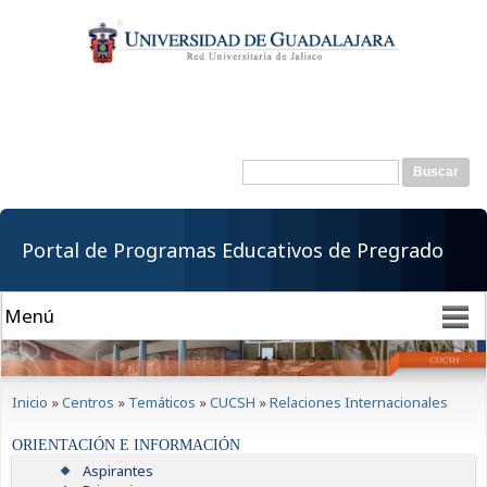
Pasar al
contenido
principal
Buscar
Formulario de
búsqueda
Portal de Programas Educativos de Pregrado
Se encuentra usted aquí
Inicio
»
Centros
»
Temáticos
»
CUCSH
»
Relaciones Internacionales
ORIENTACIÓN E INFORMACIÓN
Aspirantes