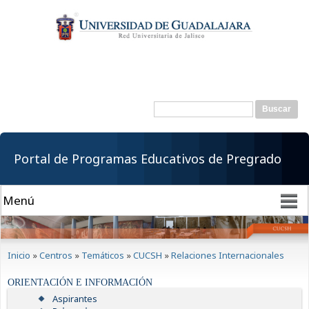
Pasar al
contenido
principal
Buscar
Formulario de
búsqueda
Portal de Programas Educativos de Pregrado
Se encuentra usted aquí
Inicio
»
Centros
»
Temáticos
»
CUCSH
»
Relaciones Internacionales
ORIENTACIÓN E INFORMACIÓN
Aspirantes