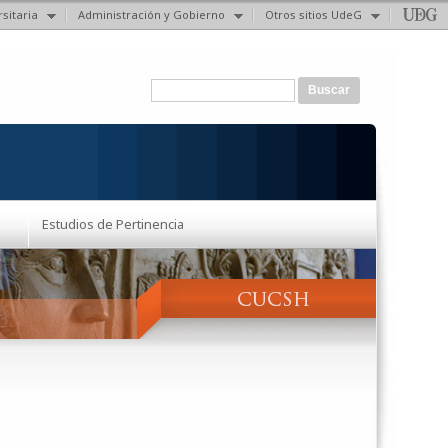
sitaria
Administración y Gobierno
Otros sitios UdeG
Formulario de búsqueda
Buscar
Estudios de Pertinencia