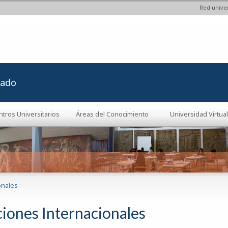
Red univer
Pasar al
contenido
principal
rado
ntros Universitarios
Áreas del Conocimiento
Universidad Virtual
onales
ciones Internacionales