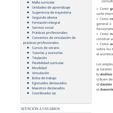
consult
Malla curricular
Unidades de aprendizaje
○ Como
g
Sugerencia de trayectoria
corte inte
Segundo idioma
○ Como
c
Formación integral
general o 
Servicio social
funcionami
Prácticas profesionales
○ Como
n
Convenios de vinculación de
construir 
prácticas profesionales
○ Como
a
Cursos de verano
sobre los 
Tutorías y asesorías
el acontec
Titulación
Flexibilidad curricular
Los emplead
Movilidad
a) Gestión
Vinculación
b
)
Análisis
Bolsa de trabajo
c) Buen d
Egresados destacados
d
)
Gestión
Maestros destacados
e)
Asesorí
Coordinador (a)
ATENCIÓN A USUARIOS