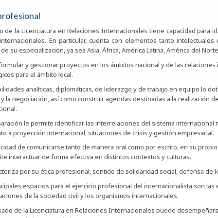
profesional
o de la Licenciatura en Relaciones Internacionales tiene capacidad para id
internacionales. En particular, cuenta con elementos tanto intelectuale
de su especialización, ya sea Asia, África, América Latina, América del Nor
ormular y gestionar proyectos en los ámbitos nacional y de las relaciones 
icos para el ámbito local.
lidades analíticas, diplomáticas, de liderazgo y de trabajo en equipo lo dota
 y la negociación, así como construir agendas destinadas a la realización d
ional.
aración le permite identificar las interrelaciones del sistema internaciona
to a proyección internacional, situaciones de crisis y gestión empresarial.
cidad de comunicarse tanto de manera oral como por escrito, en su propio i
ite interactuar de forma efectiva en distintos contextos y culturas.
cteriza por su ética profesional, sentido de solidaridad social, defensa 
ncipales espacios para el ejercicio profesional del internacionalista son las
aciones de la sociedad civil y los organismos internacionales.
sado de la Licenciatura en Relaciones Internacionales puede desempeñarse 