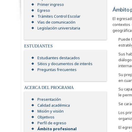
Primer ingreso
Ámbito 
Egreso
Trámites Control Escolar
El egresad
Vías de comunicación
contextos 
Legislación universitaria
geográfica 
Puede f
estratég
ESTUDIANTES
Sus habi
Estudiantes destacados
diálogo
Sitios y documentos de interés
internac
Preguntas frecuentes
Su prep
en cuan
ACERCA DEL PROGRAMA
Su capa
le perm
Presentación
Se cara
Calidad académica
Misión y visión
Los pri
Objetivos
organiz
Perfil de egreso
El egre
Ámbito profesional