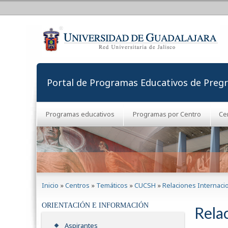
Portal de Programas Educativos de Preg
Programas educativos
Programas por Centro
Ce
Se encuentra usted aquí
Inicio
»
Centros
»
Temáticos
»
CUCSH
»
Relaciones Internaci
ORIENTACIÓN E INFORMACIÓN
Rela
Aspirantes