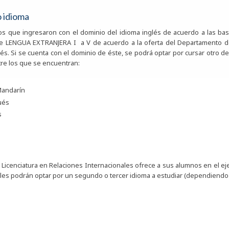
 idioma
s que ingresaron con el dominio del idioma inglés de acuerdo a las bas
de LENGUA EXTRANJERA I a V de acuerdo a la oferta del Departamento d
lés. Si se cuenta con el dominio de éste, se podrá optar por cursar otro d
tre los que se encuentran:
Mandarín
ués
s
s
 Licenciatura en Relaciones Internacionales ofrece a sus alumnos en el eje
ales podrán optar por un segundo o tercer idioma a estudiar (dependiendo d