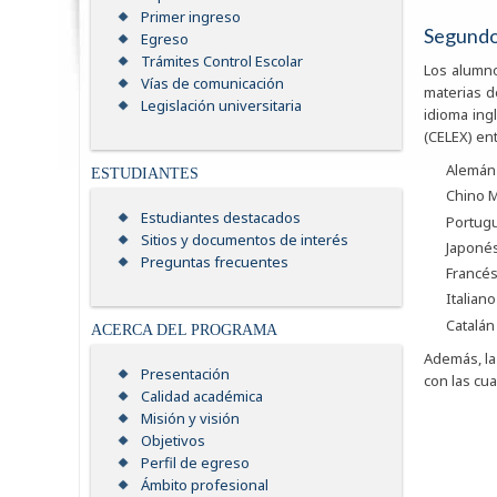
Primer ingreso
Segundo
Egreso
Trámites Control Escolar
Los alumno
Vías de comunicación
materias 
Legislación universitaria
idioma ing
(CELEX) en
Alemán
ESTUDIANTES
Chino 
Estudiantes destacados
Portug
Sitios y documentos de interés
Japoné
Preguntas frecuentes
Francé
Italiano
Catalán
ACERCA DEL PROGRAMA
Además, la
Presentación
con las cu
Calidad académica
Misión y visión
Objetivos
Perfil de egreso
Ámbito profesional