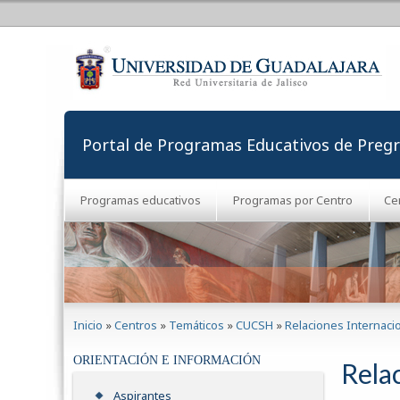
Portal de Programas Educativos de Preg
Programas educativos
Programas por Centro
Ce
Se encuentra usted aquí
Inicio
»
Centros
»
Temáticos
»
CUCSH
»
Relaciones Internaci
ORIENTACIÓN E INFORMACIÓN
Rela
Aspirantes