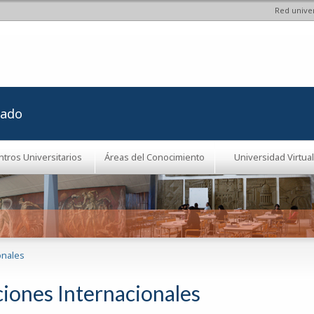
Red univer
Pasar al
contenido
principal
rado
ntros Universitarios
Áreas del Conocimiento
Universidad Virtual
onales
ciones Internacionales