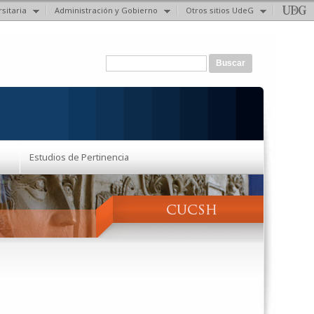
sitaria
Administración y Gobierno
Otros sitios UdeG
Formulario de búsqueda
Buscar
Estudios de Pertinencia