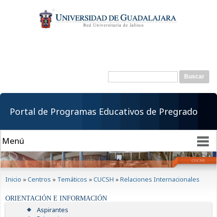
Pasar al
contenido
principal
Buscar
Formulario de
búsqueda
Portal de Programas Educativos de Pregrado
Se encuentra usted aquí
Inicio
»
Centros
»
Temáticos
»
CUCSH
»
Relaciones Internacionales
ORIENTACIÓN E INFORMACIÓN
Aspirantes