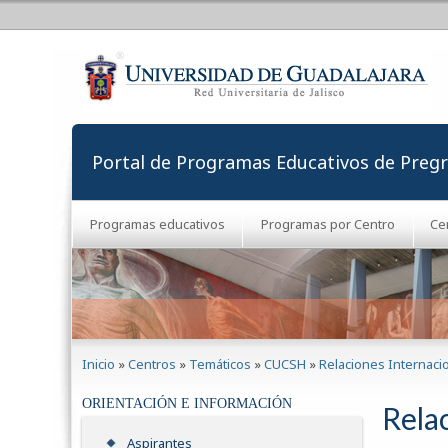
Portal de Programas Educativos de Preg
Programas educativos
Programas por Centro
Ce
Se encuentra usted aquí
Inicio
»
Centros
»
Temáticos
»
CUCSH
»
Relaciones Internaci
ORIENTACIÓN E INFORMACIÓN
Rela
Aspirantes