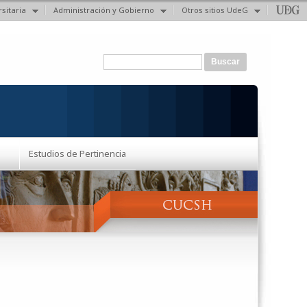
sitaria
Administración y Gobierno
Otros sitios UdeG
Formulario de búsqueda
Buscar
Estudios de Pertinencia