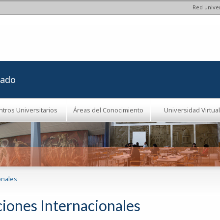
Red univer
Pasar al
contenido
principal
rado
ntros Universitarios
Áreas del Conocimiento
Universidad Virtual
onales
ciones Internacionales