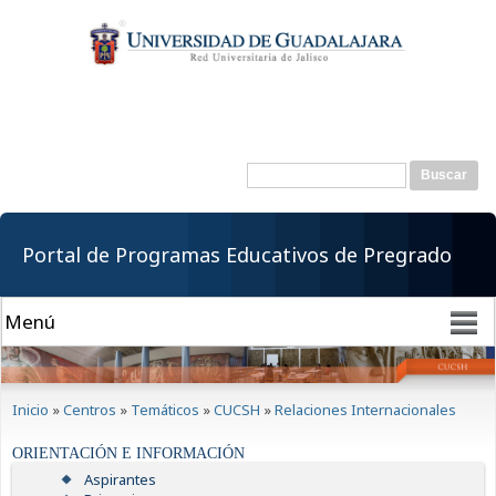
Pasar al
contenido
principal
Buscar
Formulario de
búsqueda
Portal de Programas Educativos de Pregrado
Se encuentra usted aquí
Inicio
»
Centros
»
Temáticos
»
CUCSH
»
Relaciones Internacionales
ORIENTACIÓN E INFORMACIÓN
Aspirantes