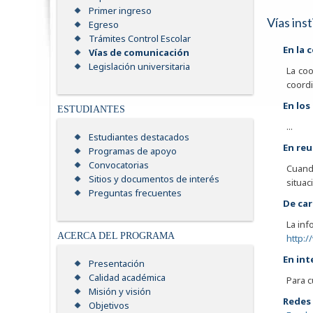
Primer ingreso
Vías ins
Egreso
Trámites Control Escolar
En la 
Vías de comunicación
Legislación universitaria
La coo
coordi
En los
ESTUDIANTES
...
Estudiantes destacados
En re
Programas de apoyo
Convocatorias
Cuand
Sitios y documentos de interés
situac
Preguntas frecuentes
De car
La inf
ACERCA DEL PROGRAMA
http:/
En int
Presentación
Calidad académica
Para c
Misión y visión
Redes 
Objetivos