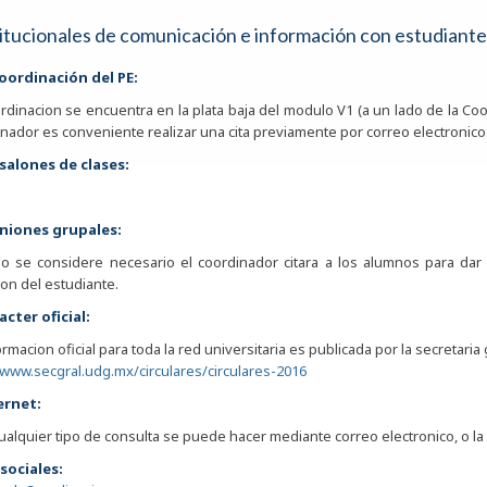
titucionales de comunicación e información con estudiante
coordinación del PE:
rdinacion se encuentra en la plata baja del modulo V1 (a un lado de la Coor
nador es conveniente realizar una cita previamente por correo electronico
 salones de clases:
uniones grupales:
o se considere necesario el coordinador citara a los alumnos para dar
ion del estudiante.
acter oficial:
ormacion oficial para toda la red universitaria es publicada por la secretaria
/www.secgral.udg.mx/circulares/circulares-2016
ernet:
ualquier tipo de consulta se puede hacer mediante correo electronico, o la 
sociales: