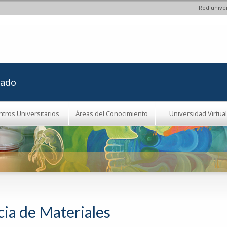
Red univer
Pasar al
contenido
principal
rado
ntros Universitarios
Áreas del Conocimiento
Universidad Virtual
cia de Materiales