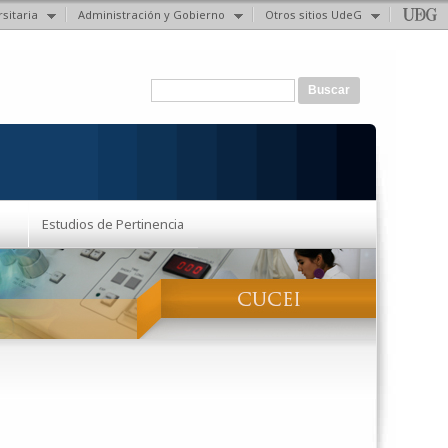
sitaria
Administración y Gobierno
Otros sitios UdeG
Formulario de búsqueda
Buscar
Estudios de Pertinencia