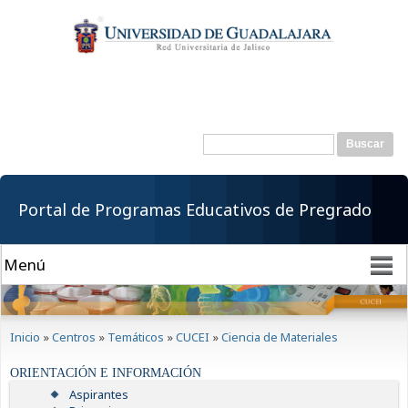
Pasar al
contenido
principal
Buscar
Formulario de
búsqueda
Portal de Programas Educativos de Pregrado
Se encuentra usted aquí
Inicio
»
Centros
»
Temáticos
»
CUCEI
»
Ciencia de Materiales
ORIENTACIÓN E INFORMACIÓN
Aspirantes