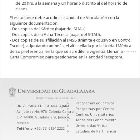
de 20 hrs. a la semana y un horario distinto al del horario de
clases.
El estudiante debe acudir a la Unidad de Vinculación con la
siguiente documentación:
- Dos copias del Kárdex (bajar del SIIAU).
- Dos copias de la Ficha Técnica (bajar del SIIAU).
- Dos copias de su afiliación al IMSS (trámite exclusivo en Control
Escolar), adjuntando además, el alta sellada por la Unidad Médica
de su preferencia, en la que se acredite la vigencia. Llenar la - -- - --
Carta Compromiso para gestionarse en la entidad receptora.
Programas educativos
UNIVERSIDAD DE GUADALAJARA
Programas por Centro
Av. Juárez No. 976, Colonia Centro,
Centros Universitarios
C.P. 44100, Guadalajara, Jalisco,
Áreas del Conocimiento
México
Universidad Virtual
Teléfono:
+52 (33) 3134 2222
Estudios de Pertinencia