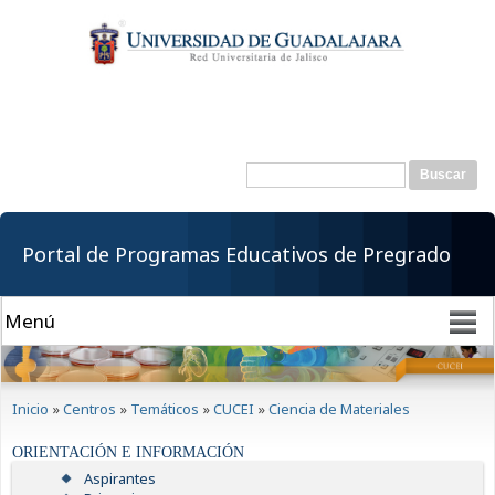
Pasar al
contenido
principal
Buscar
Formulario de
búsqueda
Portal de Programas Educativos de Pregrado
Se encuentra usted aquí
Inicio
»
Centros
»
Temáticos
»
CUCEI
»
Ciencia de Materiales
ORIENTACIÓN E INFORMACIÓN
Aspirantes