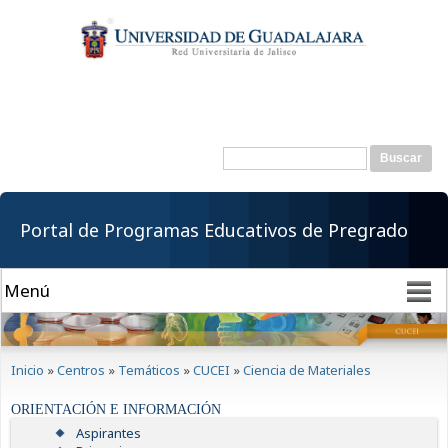
Pasar al
contenido
principal
Buscar
Formulario de
búsqueda
Portal de Programas Educativos de Pregrado
Se encuentra usted aquí
Inicio
»
Centros
»
Temáticos
»
CUCEI
»
Ciencia de Materiales
ORIENTACIÓN E INFORMACIÓN
Aspirantes