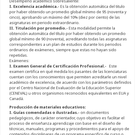
Desempeño académico sobresaliente:
I. Excelencia académica.-
Es la obtención automática del titulo
por haber obtenido un promedio global mínimo de 95 (noventa y
cinco), aprobando un máximo del 10% (diez por ciento) de las
asignaturas en periodo extraordinario.
II. Titulación por promedio.-
Esta modalidad permite la
obtención automática del título por haber obtenido un promedio
global mínimo de 90 (noventa), acreditando todas las asignaturas
correspondientes a un plan de estudios durante los periodos
ordinarios de exámenes, siempre que estas no hayan sido
repetidas.
Exámenes:
I. Examen General de Certificación Profesional.-
Este
examen certifica en qué medida los pasantes de las licenciaturas
cuentan con los conocimientos que permiten acreditarle un nivel
académico de excelencia, de acuerdo con los parámetros definidos
por el Centro Nacional de Evaluación de la Educación Superior
(CENEVAL) u otros organismos reconocidos equivalentes en EUA y
Canadá.
Producción de materiales educativos:
I. Guías comendadas o ilustradas.-
on documentos
pedagógicos, de carácter orientador, cuyo objetivo es facilitar el
proceso de enseñanza aprendizaje con base en el diseño de
técnicas, manuales, programas y procedimientos para el apoyo de
contenidos disciplinares de un programa especifico de curso o