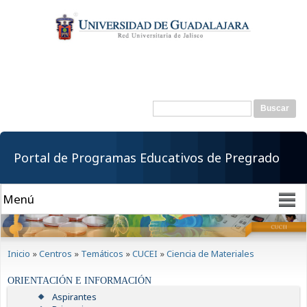
Pasar al
contenido
principal
Buscar
Formulario de
búsqueda
Portal de Programas Educativos de Pregrado
Se encuentra usted aquí
Inicio
»
Centros
»
Temáticos
»
CUCEI
»
Ciencia de Materiales
ORIENTACIÓN E INFORMACIÓN
Aspirantes