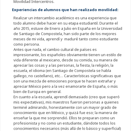
Movilidad Intercentros.
Experiencias de alumnos que han realizado movilidad:
Realizar un intercambio académico es una experiencia que
todo alumno debe hacer en su etapa estudiantil. Durante el
año 2015, estuve de Enero a Julio en España en la Universidad
de Santiago de Compostela, han sido parte de los mejores
meses de mi vida, aprendí y maduré tanto como estudiante
como persona.
Antes que nada, el cambio cultural de países es
impresionante, los españoles obviamente tienen un estilo de
vida diferente al mexicano, desde su comida, su manera de
apreciar las cosas y a las personas, la fiesta, la religión, la
escuela, el idioma (en Santiago de Compostela se habla
gallego, no castellano), etc… Características significativas que
son una mezcla de emociones porque te hacen extrañar y
apreciar México pero a la vez enamorarte de España, o más
bien de Europa en general.
En cuanto a la escuela, aprendí demasiado (creo que superó
mis expectativas), mis maestros fueron personas a quienes
terminé admirando, honestamente con un mayor grado de
conocimiento que en México, y quizá fue eso; la manera de
enseñar la que me sorprendió. Ellos te preparan como un
profesionista y no como un estudiante, dándote todos los
conocimientos necesarios (más allá de lo básico y superficial)