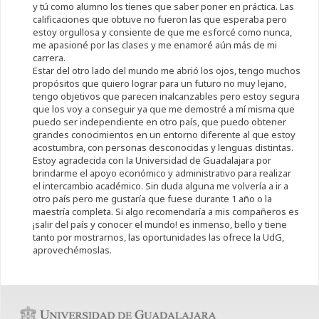
y tú como alumno los tienes que saber poner en práctica. Las
calificaciones que obtuve no fueron las que esperaba pero
estoy orgullosa y consiente de que me esforcé como nunca,
me apasioné por las clases y me enamoré aún más de mi
carrera.
Estar del otro lado del mundo me abrió los ojos, tengo muchos
propósitos que quiero lograr para un futuro no muy lejano,
tengo objetivos que parecen inalcanzables pero estoy segura
que los voy a conseguir ya que me demostré a mí misma que
puedo ser independiente en otro país, que puedo obtener
grandes conocimientos en un entorno diferente al que estoy
acostumbra, con personas desconocidas y lenguas distintas.
Estoy agradecida con la Universidad de Guadalajara por
brindarme el apoyo económico y administrativo para realizar
el intercambio académico. Sin duda alguna me volvería a ir a
otro país pero me gustaría que fuese durante 1 año o la
maestría completa. Si algo recomendaría a mis compañeros es
¡salir del país y conocer el mundo! es inmenso, bello y tiene
tanto por mostrarnos, las oportunidades las ofrece la UdG,
aprovechémoslas.