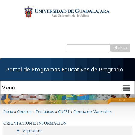
Pasar al
contenido
principal
Buscar
Formulario de
búsqueda
Portal de Programas Educativos de Pregrado
Se encuentra usted aquí
Inicio
»
Centros
»
Temáticos
»
CUCEI
»
Ciencia de Materiales
ORIENTACIÓN E INFORMACIÓN
Aspirantes