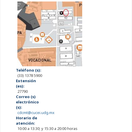
Teléfono (s):
(33) 1378 5900
Extensión
(es):
27790
Correo (s)
electrónico
(s):
cdcmt@cucei.udg.mx
Horario de
atención:
10:00 a 13:30; y 15:30 a 20:00 horas