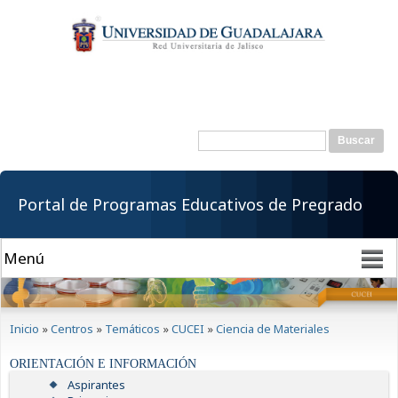
Pasar al
contenido
principal
Buscar
Formulario de
búsqueda
Portal de Programas Educativos de Pregrado
Se encuentra usted aquí
Inicio
»
Centros
»
Temáticos
»
CUCEI
»
Ciencia de Materiales
ORIENTACIÓN E INFORMACIÓN
Aspirantes