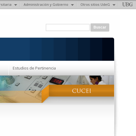
sitaria
Administración y Gobierno
Otros sitios UdeG
Formulario de búsqueda
Buscar
Estudios de Pertinencia