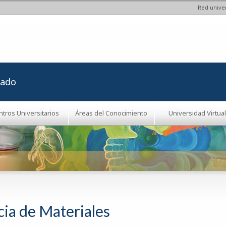
Red univer
Pasar al
contenido
principal
rado
ntros Universitarios
Áreas del Conocimiento
Universidad Virtual
cia de Materiales