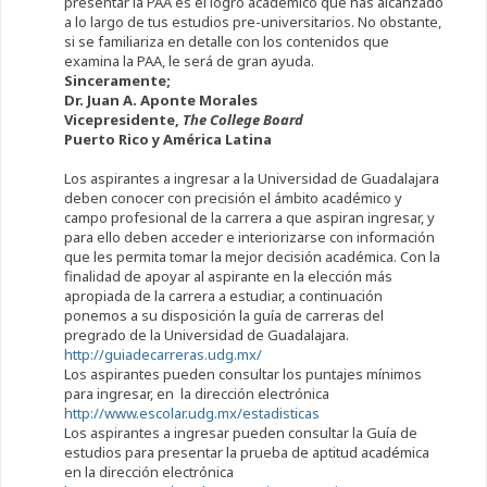
presentar la PAA es el logro académico que has alcanzado
a lo largo de tus estudios pre-universitarios. No obstante,
si se familiariza en detalle con los contenidos que
examina la PAA, le será de gran ayuda.
Sinceramente;
Dr. Juan A. Aponte Morales
Vicepresidente,
The College Board
Puerto Rico y América Latina
Los aspirantes a ingresar a la Universidad de Guadalajara
deben conocer con precisión el ámbito académico y
campo profesional de la carrera a que aspiran ingresar, y
para ello deben acceder e interiorizarse con información
que les permita tomar la mejor decisión académica. Con la
finalidad de apoyar al aspirante en la elección más
apropiada de la carrera a estudiar, a continuación
ponemos a su disposición la guía de carreras del
pregrado de la Universidad de Guadalajara.
http://guiadecarreras.udg.mx/
Los aspirantes pueden consultar los puntajes mínimos
para ingresar, en la dirección electrónica
http://www.escolar.udg.mx/estadisticas
Los aspirantes a ingresar pueden consultar la Guía de
estudios para presentar la prueba de aptitud académica
en la dirección electrónica