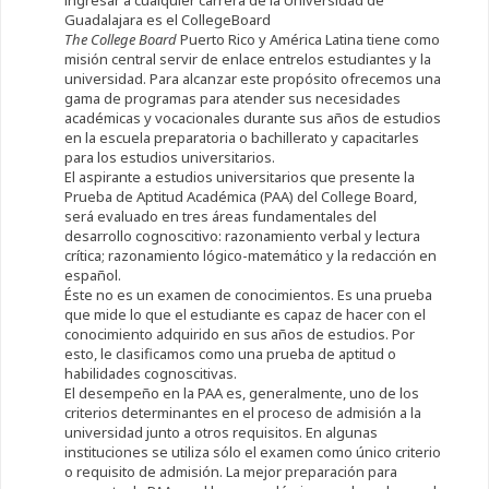
ingresar a cualquier carrera de la Universidad de
Guadalajara es el CollegeBoard
The College Board
Puerto Rico y América Latina tiene como
misión central servir de enlace entrelos estudiantes y la
universidad. Para alcanzar este propósito ofrecemos una
gama de programas para atender sus necesidades
académicas y vocacionales durante sus años de estudios
en la escuela preparatoria o bachillerato y capacitarles
para los estudios universitarios.
El aspirante a estudios universitarios que presente la
Prueba de Aptitud Académica (PAA) del College Board,
será evaluado en tres áreas fundamentales del
desarrollo cognoscitivo: razonamiento verbal y lectura
crítica; razonamiento lógico-matemático y la redacción en
español.
Éste no es un examen de conocimientos. Es una prueba
que mide lo que el estudiante es capaz de hacer con el
conocimiento adquirido en sus años de estudios. Por
esto, le clasificamos como una prueba de aptitud o
habilidades cognoscitivas.
El desempeño en la PAA es, generalmente, uno de los
criterios determinantes en el proceso de admisión a la
universidad junto a otros requisitos. En algunas
instituciones se utiliza sólo el examen como único criterio
o requisito de admisión. La mejor preparación para