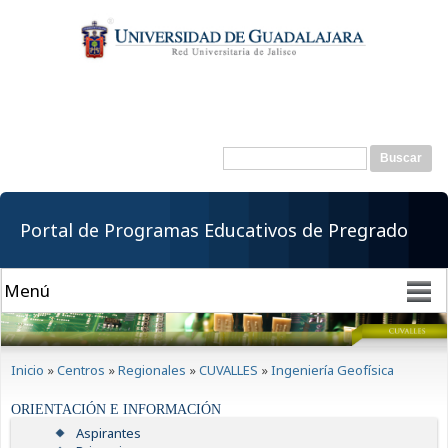
Pasar al
contenido
principal
Buscar
Formulario de
búsqueda
Portal de Programas Educativos de Pregrado
Se encuentra usted aquí
Inicio
»
Centros
»
Regionales
»
CUVALLES
»
Ingeniería Geofísica
ORIENTACIÓN E INFORMACIÓN
Aspirantes