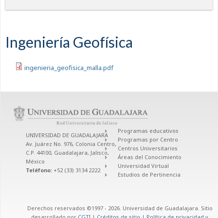
Ingeniería Geofísica
ingenieria_geofisica_malla.pdf
Programas educativos
UNIVERSIDAD DE GUADALAJARA
Programas por Centro
Av. Juárez No. 976, Colonia Centro,
Centros Universitarios
C.P. 44100, Guadalajara, Jalisco,
Áreas del Conocimiento
México
Universidad Virtual
Teléfono:
+52 (33) 3134 2222
Estudios de Pertinencia
Derechos reservados ©1997 - 2026. Universidad de Guadalajara. Sitio
desarrollado por
CGTI
|
Créditos de sitio
|
Política de privacidad y