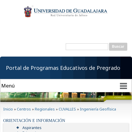
Pasar al
contenido
principal
Buscar
Formulario de
búsqueda
Portal de Programas Educativos de Pregrado
Se encuentra usted aquí
Inicio
»
Centros
»
Regionales
»
CUVALLES
»
Ingeniería Geofísica
ORIENTACIÓN E INFORMACIÓN
Aspirantes