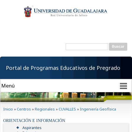
Pasar al
contenido
principal
Buscar
Formulario de
búsqueda
Portal de Programas Educativos de Pregrado
Se encuentra usted aquí
Inicio
»
Centros
»
Regionales
»
CUVALLES
»
Ingeniería Geofísica
ORIENTACIÓN E INFORMACIÓN
Aspirantes