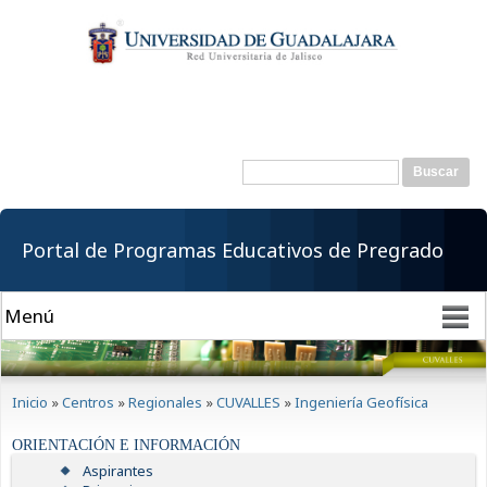
Pasar al
contenido
principal
Buscar
Formulario de
búsqueda
Portal de Programas Educativos de Pregrado
Se encuentra usted aquí
Inicio
»
Centros
»
Regionales
»
CUVALLES
»
Ingeniería Geofísica
ORIENTACIÓN E INFORMACIÓN
Aspirantes