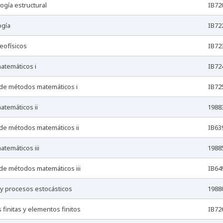
ogía estructural
IB72
ogía
IB72
eofísicos
IB72
atemáticos i
IB72
 de métodos matemáticos i
IB72
atemáticos ii
1988
 de métodos matemáticos ii
IB63
atemáticos iii
1988
 de métodos matemáticos iii
IB64
a y procesos estocásticos
1988
s finitas y elementos finitos
IB72