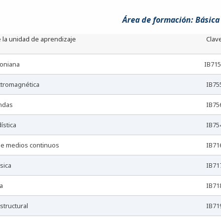
Área de formación: Básic
 la unidad de aprendizaje
Clav
toniana
IB71
ectromagnética
IB75
ondas
IB75
dística
IB75
 de medios continuos
IB71
ísica
IB71
a
IB71
estructural
IB71