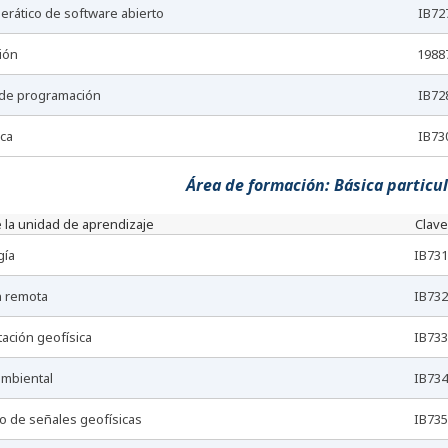
perático de software abierto
IB72
ión
1988
 de programación
IB72
ica
IB73
Área de formación: Básica particul
 la unidad de aprendizaje
Clave
gía
IB731
n remota
IB732
tación geofísica
IB733
 ambiental
IB734
to de señales geofísicas
IB735