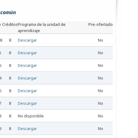
a común
e
Créditos
Programa de la unidad de
Pre-ofertado
aprendizaje
58
8
Descargar
No
5
8
Descargar
No
6
8
Descargar
No
4
8
Descargar
No
6
8
Descargar
No
7
8
Descargar
No
8
8
No disponible
No
9
8
Descargar
No