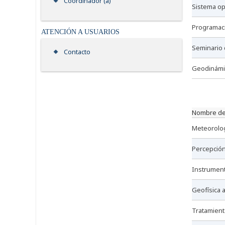
Coordinador (a)
sistema o
programac
ATENCIÓN A USUARIOS
seminario
Contacto
geodinám
nombre de
meteorolo
percepció
instrumen
geofísica
tratamien