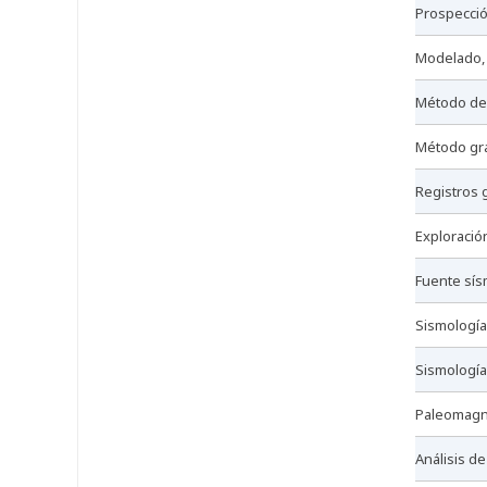
prospecci
modelado,
método d
método g
registros
exploració
fuente sís
sismologí
sismología
paleomag
análisis d