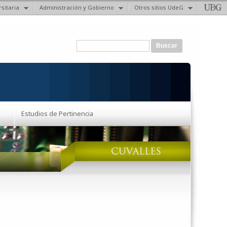
sitaria
Administración y Gobierno
Otros sitios UdeG
Formulario de búsqueda
Buscar
Estudios de Pertinencia