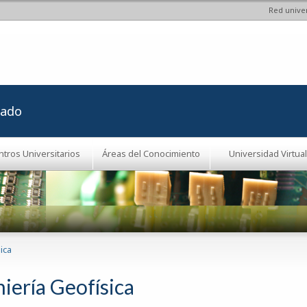
Red univer
Pasar al
contenido
principal
rado
ntros Universitarios
Áreas del Conocimiento
Universidad Virtual
ica
iería Geofísica