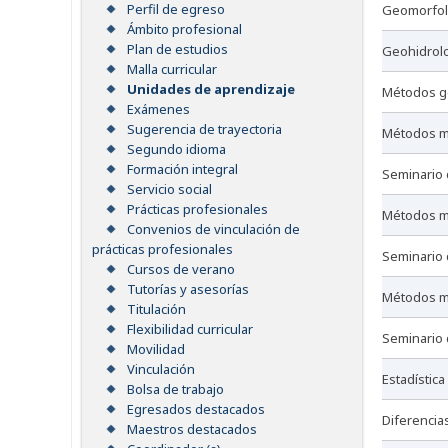
Perfil de egreso
geomorfol
Ámbito profesional
Plan de estudios
geohidrol
Malla curricular
Unidades de aprendizaje
métodos g
Exámenes
Sugerencia de trayectoria
métodos m
Segundo idioma
Formación integral
seminario
Servicio social
Prácticas profesionales
métodos m
Convenios de vinculación de
prácticas profesionales
seminario
Cursos de verano
Tutorías y asesorías
métodos m
Titulación
Flexibilidad curricular
seminario
Movilidad
Vinculación
estadístic
Bolsa de trabajo
Egresados destacados
diferencia
Maestros destacados