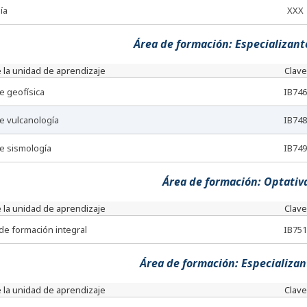
ía
XXX
Área de formación: Especializante
 la unidad de aprendizaje
Clave
de geofísica
IB746
de vulcanología
IB748
de sismología
IB749
Área de formación: Optativ
 la unidad de aprendizaje
Clave
 de formación integral
IB751
Área de formación: Especializant
 la unidad de aprendizaje
Clave