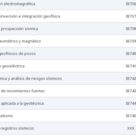
ón electromagnética
IB736
 inversión e integración geofísica
IB737
e prospección sísmica
IB738
ravimétrico y magnético
IB739
 geofísicos de pozos
IB740
n geoeléctrica
IB741
mica y análisis de riesgos sísmicos
IB742
a de movimientos fuertes
IB743
 aplicada a la geotécnica
IB744
netismo
IB745
e registros sísmicos
XXX