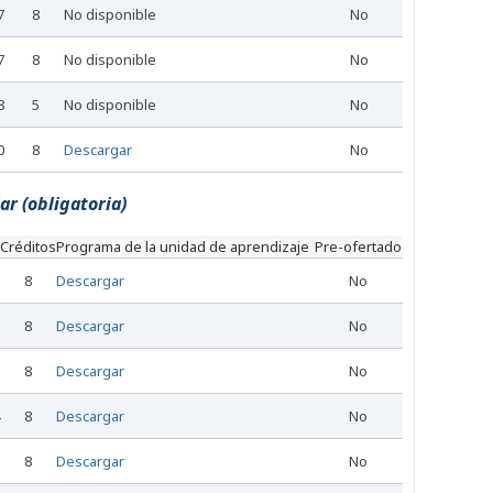
7
8
No disponible
No
7
8
No disponible
No
8
5
No disponible
No
0
8
Descargar
No
ar (obligatoria)
Créditos
Programa de la unidad de aprendizaje
Pre-ofertado
8
Descargar
No
8
Descargar
No
8
Descargar
No
8
Descargar
No
8
Descargar
No