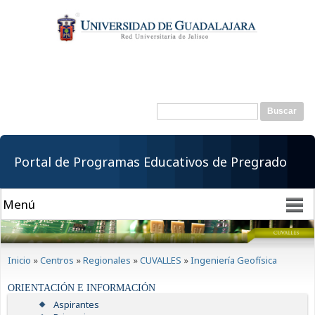
Pasar al
contenido
principal
Buscar
Formulario de
búsqueda
Portal de Programas Educativos de Pregrado
Se encuentra usted aquí
Inicio
»
Centros
»
Regionales
»
CUVALLES
»
Ingeniería Geofísica
ORIENTACIÓN E INFORMACIÓN
Aspirantes