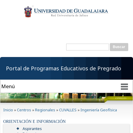
Pasar al
contenido
principal
Buscar
Formulario de
búsqueda
Portal de Programas Educativos de Pregrado
Se encuentra usted aquí
Inicio
»
Centros
»
Regionales
»
CUVALLES
»
Ingeniería Geofísica
ORIENTACIÓN E INFORMACIÓN
Aspirantes