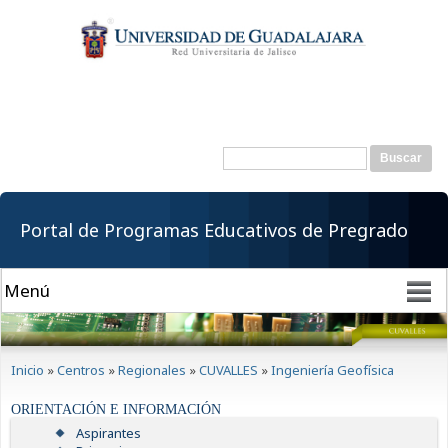
Pasar al
contenido
principal
Buscar
Formulario de
búsqueda
Portal de Programas Educativos de Pregrado
Se encuentra usted aquí
Inicio
»
Centros
»
Regionales
»
CUVALLES
»
Ingeniería Geofísica
ORIENTACIÓN E INFORMACIÓN
Aspirantes