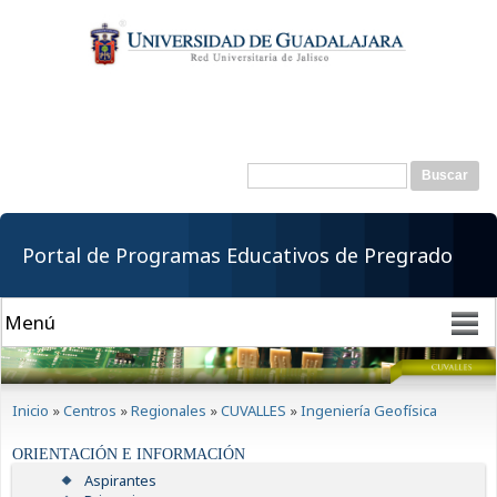
Pasar al
contenido
principal
Buscar
Formulario de
búsqueda
Portal de Programas Educativos de Pregrado
Se encuentra usted aquí
Inicio
»
Centros
»
Regionales
»
CUVALLES
»
Ingeniería Geofísica
ORIENTACIÓN E INFORMACIÓN
Aspirantes